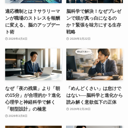
適応機制とは？サラリーマ
脳科学で解決！なぜプレゼ
ンが職場のストレスを報酬
ンで頭が真っ白になるの
に変える、脳のアップデー
か？緊張を味方にする生存
ト術
戦略
2026年4月4日
2026年3月22日
なぜ「夜の残業」より「朝
「めんどくさい」は怠けで
の15分」が合理的か？進化
はない──脳科学と進化から
心理学と神経科学で解く
読み解く意欲低下の正体
「朝型設計」の極意
2026年2月28日
2026年3月8日