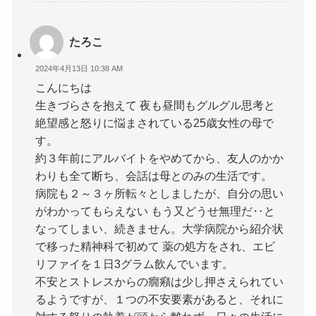
たろこ
2024年4月13日 10:38 AM
こんにちは
生きづらさを抱えて 夜も昼間もグルグル思考と
絶望感と怒りに悩まされている25歳女性の母で
す。
約３年前にアルバイトをやめてから、友人のかか
わりも全て断ち、会話は母とのみの生活です。
病院も２～３ヶ所転々としましたが、自分の思い
がわかってもらえない もう又どうせ無理だ‥と
なってしまい、続きません。大学病院から紹介状
で移った精神科で初めて 薬の処方をされ、エビ
リファイを１日3グラム飲んでいます。
不安とストレスからの癇癪は少し押さえられてい
るようですが、１つの不安要素があると、それに