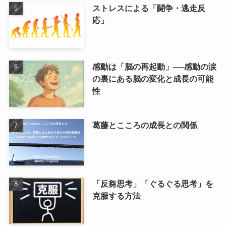
ストレスによる「闘争・逃走反
応」
感動は「脳の再起動」──感動の涙
の裏にある脳の変化と成長の可能
性
葛藤とこころの成長との関係
「反芻思考」「ぐるぐる思考」を
克服する方法