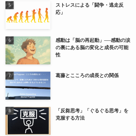
ストレスによる「闘争・逃走反
応」
感動は「脳の再起動」──感動の涙
の裏にある脳の変化と成長の可能
性
葛藤とこころの成長との関係
「反芻思考」「ぐるぐる思考」を
克服する方法