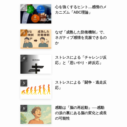
心を強くするヒント…感情のメ
カニズム「ABC理論」
なぜ「成熟した防衛機制」で、
ネガティブ感情を克服できるの
か
ストレスによる「チャレンジ反
応」と「思いやり・絆反応」
ストレスによる「闘争・逃走反
応」
感動は「脳の再起動」──感動
の涙の裏にある脳の変化と成長
の可能性