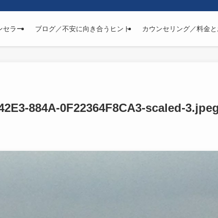
ンセラー
ブログ／不安に向き合うヒント
カウンセリング／料金と
42E3-884A-0F22364F8CA3-scaled-3.jpe