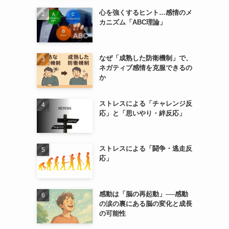
心を強くするヒント…感情のメ
カニズム「ABC理論」
なぜ「成熟した防衛機制」で、
ネガティブ感情を克服できるの
か
ストレスによる「チャレンジ反
応」と「思いやり・絆反応」
ストレスによる「闘争・逃走反
応」
感動は「脳の再起動」──感動
の涙の裏にある脳の変化と成長
の可能性