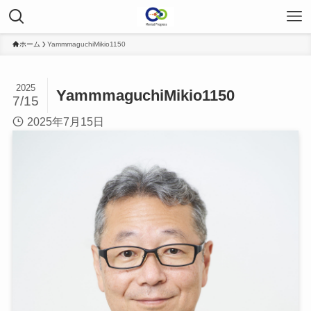
ホーム
YammmaguchiMikio1150
2025
YammmaguchiMikio1150
7/15
2025年7月15日