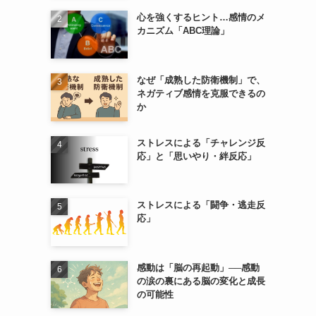
心を強くするヒント…感情のメ
カニズム「ABC理論」
なぜ「成熟した防衛機制」で、
ネガティブ感情を克服できるの
か
ストレスによる「チャレンジ反
応」と「思いやり・絆反応」
ストレスによる「闘争・逃走反
応」
感動は「脳の再起動」──感動
の涙の裏にある脳の変化と成長
の可能性