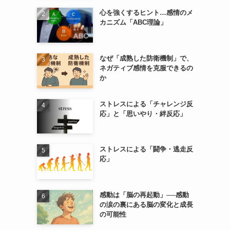
心を強くするヒント…感情のメ
カニズム「ABC理論」
なぜ「成熟した防衛機制」で、
ネガティブ感情を克服できるの
か
ストレスによる「チャレンジ反
応」と「思いやり・絆反応」
ストレスによる「闘争・逃走反
応」
感動は「脳の再起動」──感動
の涙の裏にある脳の変化と成長
の可能性