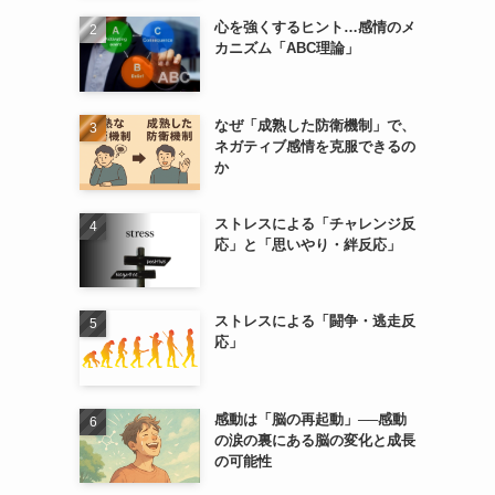
心を強くするヒント…感情のメ
カニズム「ABC理論」
なぜ「成熟した防衛機制」で、
ネガティブ感情を克服できるの
か
ストレスによる「チャレンジ反
応」と「思いやり・絆反応」
ストレスによる「闘争・逃走反
応」
感動は「脳の再起動」──感動
の涙の裏にある脳の変化と成長
の可能性