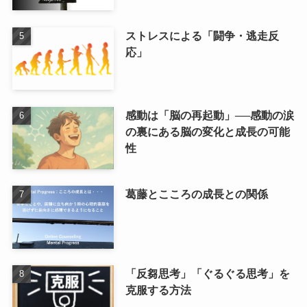
ストレスによる「闘争・逃走反
応」
感動は「脳の再起動」──感動の涙
の裏にある脳の変化と成長の可能
性
葛藤とこころの成長との関係
「反芻思考」「ぐるぐる思考」を
克服する方法