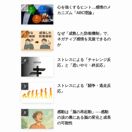
心を強くするヒント…感情のメ
カニズム「ABC理論」
なぜ「成熟した防衛機制」で、
ネガティブ感情を克服できるの
か
ストレスによる「チャレンジ反
応」と「思いやり・絆反応」
ストレスによる「闘争・逃走反
応」
感動は「脳の再起動」──感動
の涙の裏にある脳の変化と成長
の可能性