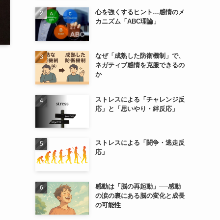
心を強くするヒント…感情のメ
カニズム「ABC理論」
なぜ「成熟した防衛機制」で、
ネガティブ感情を克服できるの
か
ストレスによる「チャレンジ反
応」と「思いやり・絆反応」
ストレスによる「闘争・逃走反
応」
感動は「脳の再起動」──感動
の涙の裏にある脳の変化と成長
の可能性