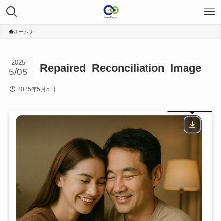
ホーム
2025
Repaired_Reconciliation_Image
5/05
2025年5月5日